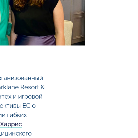
организованный
rklane Resort &
нтех и игровой
ективы ЕС о
ии гибких
,
Харрис
дицинского