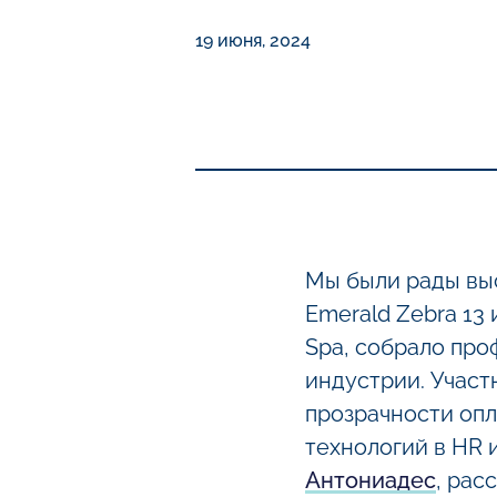
19 июня, 2024
Мы были рады выс
Emerald Zebra 13
Spa, собрало про
индустрии. Учас
прозрачности опл
технологий в HR 
Антониадес
, рас