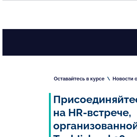
RU
Оставайтесь в курсе
\
Новости о
Присоединяйтес
на HR-встрече,
организованно