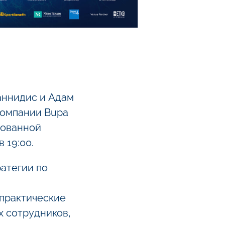
аннидис и Адам
компании Bupa
зованной
 19:00.
ратегии по
практические
х сотрудников,