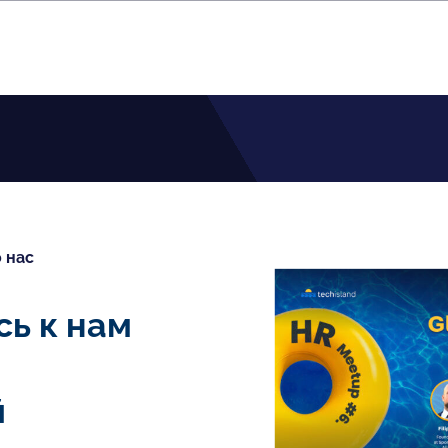
 нас
ь к нам
й