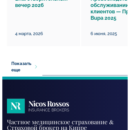
вечер 2026
обслуживании
клиентов — П
Bupa 2025
4 марта, 2026
6 июня, 2025
Показать
еще
Nicos
Частное медицинское страхование &
Rossos
Страховой брокер на Кипре